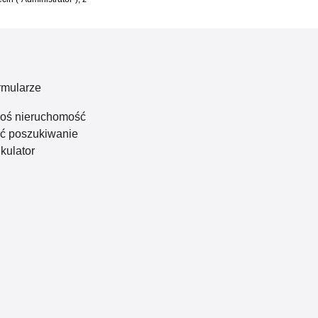
rmularze
łoś nieruchomość
eć poszukiwanie
kulator