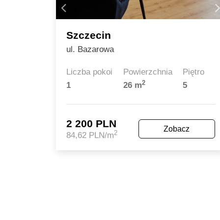
Szczecin
ul. Bazarowa
Liczba pokoi
Powierzchnia
Piętro
2
1
26 m
5
2 200 PLN
Zobacz
2
84,62 PLN/m