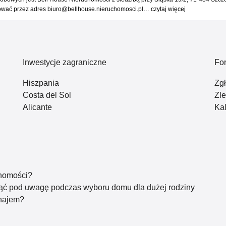
tować przez adres biuro@bellhouse.nieruchomosci.pl…
czytaj więcej
Inwestycje zagraniczne
Fo
Hiszpania
Zg
Costa del Sol
Zl
Alicante
Kal
chomości?
iąć pod uwagę podczas wyboru domu dla dużej rodziny
ynajem?