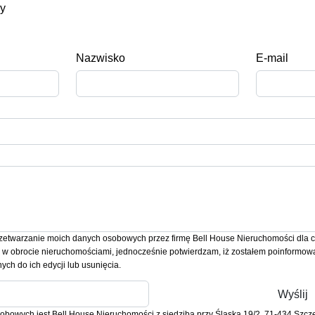
wy
Nazwisko
E-mail
etwarzanie moich danych osobowych przez firmę Bell House Nieruchomości dla 
a w obrocie nieruchomościami, jednocześnie potwierdzam, iż zostałem poinformowa
ych do ich edycji lub usunięcia.
bowych jest Bell House Nieruchomości z siedzibą przy Śląska 19/2, 71-434 Szczeci