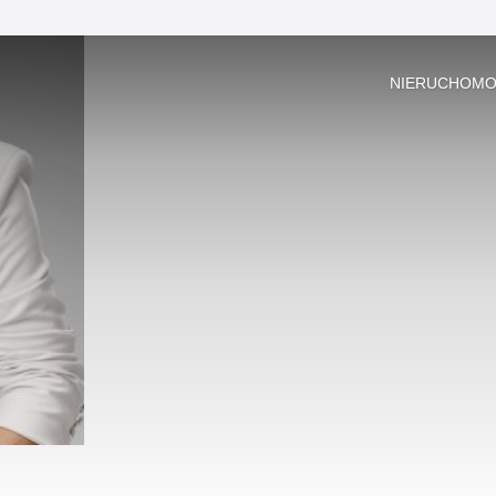
NIERUCHOMO
Bell House Nieruchomości
Jerzego Janosika 17
71-424 Szczecin
509508134
biuro@bellhouse.nieruchomosci.pl