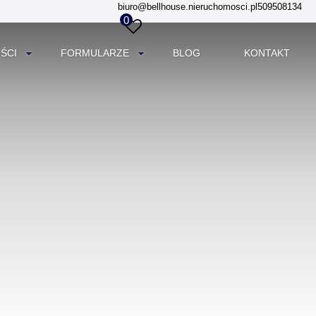
biuro@bellhouse.nieruchomosci.pl
509508134
0
ŚCI
FORMULARZE
BLOG
KONTAKT