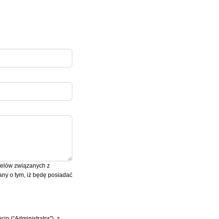
celów związanych z
ny o tym, iż będę posiadać
n (“Administrator”), z